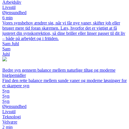
Arbejdsliv
Livsstil
Øjensundhed
6 min
Vores synsbehov ændrer sig, når vi får nye vaner, skifter job eller
bruger mere tid foran skærmen. Læs, hvorfor det er vigtigt at få
justeret din synskorrektion, så dine briller eller linser passer til dit liv
– både på arbejdet og i fritiden.
Sam Juhl
Sam
Juhl
Bedre syn gennem balance mellem naturlige tiltag og moderne
hjælpemidler
Find den rette balance mellem sunde vaner og moderne løsninger for
et skarpere syn
Syn
Syn
Syn
Øjensundhed
Livsstil
Teknologi
Velvære
2 min