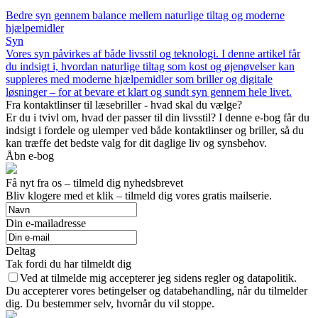
Bedre syn gennem balance mellem naturlige tiltag og moderne
hjælpemidler
Syn
Vores syn påvirkes af både livsstil og teknologi. I denne artikel får
du indsigt i, hvordan naturlige tiltag som kost og øjenøvelser kan
suppleres med moderne hjælpemidler som briller og digitale
løsninger – for at bevare et klart og sundt syn gennem hele livet.
Fra kontaktlinser til læsebriller - hvad skal du vælge?
Er du i tvivl om, hvad der passer til din livsstil? I denne e-bog får du
indsigt i fordele og ulemper ved både kontaktlinser og briller, så du
kan træffe det bedste valg for dit daglige liv og synsbehov.
Åbn e-bog
Få nyt fra os – tilmeld dig nyhedsbrevet
Bliv klogere med et klik – tilmeld dig vores gratis mailserie.
Din e-mailadresse
Deltag
Tak fordi du har tilmeldt dig
Ved at tilmelde mig accepterer jeg sidens regler og datapolitik.
Du accepterer vores betingelser og databehandling, når du tilmelder
dig. Du bestemmer selv, hvornår du vil stoppe.