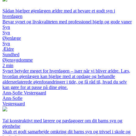
Sådan hjælper øjenlægen ældre med at bevare et godt syn i
hverdagen
Bevar synet og livskvaliteten med professionel hjælp og gode vaner
Syn
Syn
Øjenlæge
Syn
Ældre
Sundhed
Øjensygdomme
2 min
Synet betyder meget for hverdagen – især når vi bliver ældre. Læs,
hvordan øjenlægen kan hjælpe med at opdage og behandle
aldersrelaterede øjenforandringer i tide, og få råd til, hvad du selv
kan gøre for at passe på dine øjne.
Ann-Sofie Vestergaard
Ann-Sofie
Vestergaard
Tal konstruktivt med lærere og pædagoger om dit barns syn og
øjenhelse
Skab et godt samarbejde omkring dit barns syn og trivsel i skole og