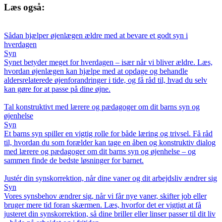
Læs også:
Sådan hjælper øjenlægen ældre med at bevare et godt syn i
hverdagen
Syn
Synet betyder meget for hverdagen – især når vi bliver ældre. Læs,
hvordan øjenlægen kan hjælpe med at opdage og behandle
aldersrelaterede øjenforandringer i tide, og få råd til, hvad du selv
kan gøre for at passe på dine øjne.
Tal konstruktivt med lærere og pædagoger om dit barns syn og
øjenhelse
Syn
Et barns syn spiller en vigtig rolle for både læring og trivsel. Få råd
til, hvordan du som forælder kan tage en åben og konstruktiv dialog
med lærere og pædagoger om dit barns syn og øjenhelse – og
sammen finde de bedste løsninger for barnet.
Justér din synskorrektion, når dine vaner og dit arbejdsliv ændrer sig
Syn
Vores synsbehov ændrer sig, når vi får nye vaner, skifter job eller
bruger mere tid foran skærmen. Læs, hvorfor det er vigtigt at få
justeret din synskorrektion, så dine briller eller linser passer til dit liv