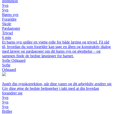
institution
Syn
Syn
Børns syn
Forældre
Skole
Pædagoger
Trivsel
6 min
Et barns syn spiller en vigtig rolle for både læring og trivsel. Få råd
til, hvordan du som forælder kan tage en åben og konstruktiv dialog
med lærere og pædagoger om dit barns syn og øjenhelse – og
sammen finde de bedste løsninger for barnet.
Sofie Odgaard
Sofie
Odgaard
Justér din synskorrektion, når dine vaner og dit arbejdsliv ændrer sig
Giv dine øjne de bedste betingelser i takt med at din hverdag
forandrer sig
Syn
Syn
Syn
Briller