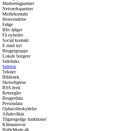
Marketingpartner
Netværkspartner
Mediekontakt
Henvendelse
Følge
Bliv følger
Få nyheder
Social kontakt
E-mail nyt
Brugergruppe
Lokale borgere
Sidelinks
Sidetræ
Tekster
Bibliotek
Skrivehjørne
RSS-feed
Retsregler
Brugerdata
Persondata
Ophavsbeskyttelse
Aftalevilkår
Tilgængelige funktioner
Klimaansvar
BrilleMode.dk