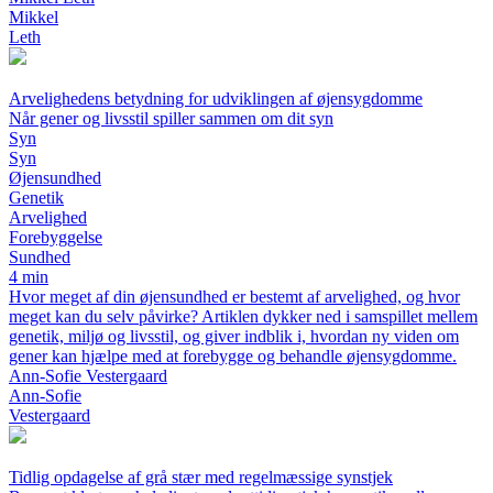
Mikkel
Leth
Arvelighedens betydning for udviklingen af øjensygdomme
Når gener og livsstil spiller sammen om dit syn
Syn
Syn
Øjensundhed
Genetik
Arvelighed
Forebyggelse
Sundhed
4 min
Hvor meget af din øjensundhed er bestemt af arvelighed, og hvor
meget kan du selv påvirke? Artiklen dykker ned i samspillet mellem
genetik, miljø og livsstil, og giver indblik i, hvordan ny viden om
gener kan hjælpe med at forebygge og behandle øjensygdomme.
Ann-Sofie Vestergaard
Ann-Sofie
Vestergaard
Tidlig opdagelse af grå stær med regelmæssige synstjek