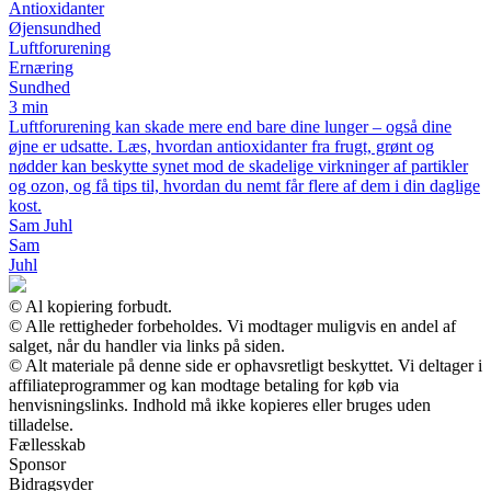
Antioxidanter
Øjensundhed
Luftforurening
Ernæring
Sundhed
3 min
Luftforurening kan skade mere end bare dine lunger – også dine
øjne er udsatte. Læs, hvordan antioxidanter fra frugt, grønt og
nødder kan beskytte synet mod de skadelige virkninger af partikler
og ozon, og få tips til, hvordan du nemt får flere af dem i din daglige
kost.
Sam Juhl
Sam
Juhl
© Al kopiering forbudt.
© Alle rettigheder forbeholdes. Vi modtager muligvis en andel af
salget, når du handler via links på siden.
© Alt materiale på denne side er ophavsretligt beskyttet. Vi deltager i
affiliateprogrammer og kan modtage betaling for køb via
henvisningslinks. Indhold må ikke kopieres eller bruges uden
tilladelse.
Fællesskab
Sponsor
Bidragsyder