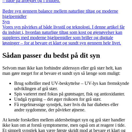
– både på arbejdet og i fritiden.
Bedre syn gennem balance mellem naturlige tiltag og moderne
hjælpemidler
Syn
Vores syn påvirkes af både livsstil og teknologi. I denne artikel får
du indsigt i, hvordan naturlige tiltag som kost og øjenøvelser kan
suppleres med moderne hjælpemidler som briller og digitale
løsninger – for at bevare et klart og sundt syn gennem hele livet.
Sådan passer du bedst på dit syn
Selvom man ikke kan forhindre alderssyn eller grå stær helt, kan
man gøre meget for at bevare et sundt syn så længe som muligt:
Brug solbriller med UV-beskyttelse – UV-lys kan fremskynde
udviklingen af grå stær.
Spis varieret med fokus på grøntsager, fisk og antioxidanter.
Undgå rygning – det øger risikoen for grå stær.
Få regelmæssige synstjek, især hvis du har diabetes eller
andre sygdomme, der påvirker øjnene.
At kende forskellen mellem aldersbetinget syn og grå stær handler
ikke kun om at forstå symptomerne, men også om at reagere i tide.
Et simpelt synstjek kan være første skridt mod at bevare et klart og