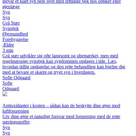
Bevar et klart syn hele livet med rettidige tjek hos optiker eller
øjenlæge
Syn
Syn
Grå Stær
Synstjek
Øjensundhed
Forebyggelse
Ældre
3 min
Grå stær udvikler sig ofte langsomt og ubemærket, men med
regelmæssige synstjek kan sygdommen opdages i tide. Læs,
hvordan tidlig opdagelse og den rette behandling kan hjælpe dig
med at bevare et skarpt og trygt syn i hverdagen.
Sofie Odgaard
Sofie
Odgaard
Antioxidanter i kosten – sådan kan de beskytte dine øjne mod
luftforurening
Giv dine øjne et naturligt forsvar mod forurening med de rette
næringsstoffer
Syn
Syn