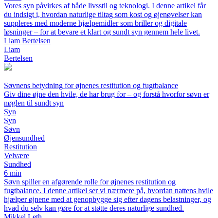
Vores syn påvirkes af både livsstil og teknologi. I denne artikel får
du indsigt i, hvordan naturlige tiltag som kost og øjenøvelser kan
suppleres med moderne hjælpemidler som briller og digitale
løsninger – for at bevare et klart og sundt syn gennem hele livet.
Liam Bertelsen
Liam
Bertelsen
Søvnens betydning for øjnenes restitution og fugtbalance
Giv dine øjne den hvile, de har brug for – og forstå hvorfor søvn er
nøglen til sundt syn
Syn
Syn
Søvn
Øjensundhed
Restitution
Velvære
Sundhed
6 min
Søvn spiller en afgørende rolle for øjnenes restitution og
fugtbalance. I denne artikel ser vi nærmere på, hvordan nattens hvile
hjælper øjnene med at genopbygge sig efter dagens belastninger, og
hvad du selv kan gøre for at støtte deres naturlige sundhed.
Mikkel Leth