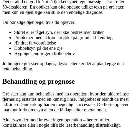
Det er altid en god idé at få tjekket synet regelmæssigt – især efter
50-årsalderen. En optiker kan ofte opdage tidlige tegn på grå stær,
men kun en øjenlæge kan stille den endelige diagnose.
Du bør søge øjenlæge, hvis du oplever:
Sløret eller tåget syn, der ikke bedres med briller
Problemer med at køre i mørke på grund af blænding
Ændret farveopfattelse
Dobbeltsyn på det ene øje
Hyppige ændringer i brillebehov
Jo tidligere grå stær opdages, desto lettere er det at planlægge den
rette behandling.
Behandling og prognose
Grå stær kan kun behandles med en operation, hvor den uklare linse
fjernes og erstattes med en kunstig linse. Indgrebet er blandt de mest
udførte i Danmark og har en meget høj succesrate. De fleste oplever
markant forbedret syn allerede få dage efter operationen.
Alderssyn derimod kræver ingen operation – her er briller,
kontaktlinser eller i nogle tilfælde laserbehandling tilstrækkeligt.