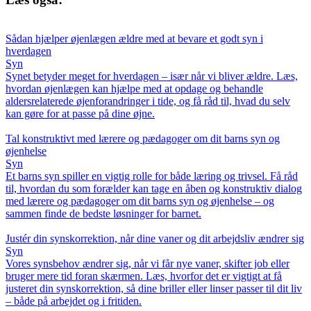
Sådan hjælper øjenlægen ældre med at bevare et godt syn i
hverdagen
Syn
Synet betyder meget for hverdagen – især når vi bliver ældre. Læs,
hvordan øjenlægen kan hjælpe med at opdage og behandle
aldersrelaterede øjenforandringer i tide, og få råd til, hvad du selv
kan gøre for at passe på dine øjne.
Tal konstruktivt med lærere og pædagoger om dit barns syn og
øjenhelse
Syn
Et barns syn spiller en vigtig rolle for både læring og trivsel. Få råd
til, hvordan du som forælder kan tage en åben og konstruktiv dialog
med lærere og pædagoger om dit barns syn og øjenhelse – og
sammen finde de bedste løsninger for barnet.
Justér din synskorrektion, når dine vaner og dit arbejdsliv ændrer sig
Syn
Vores synsbehov ændrer sig, når vi får nye vaner, skifter job eller
bruger mere tid foran skærmen. Læs, hvorfor det er vigtigt at få
justeret din synskorrektion, så dine briller eller linser passer til dit liv
– både på arbejdet og i fritiden.