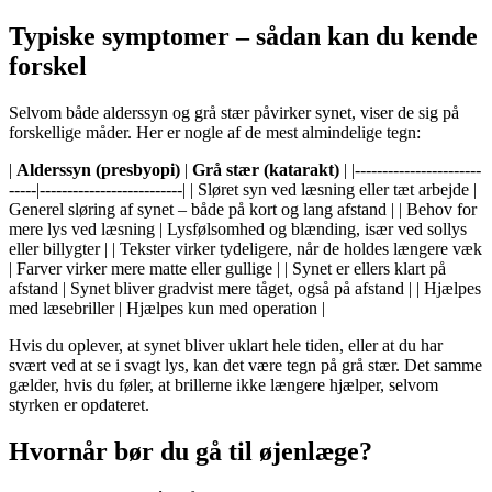
Typiske symptomer – sådan kan du kende
forskel
Selvom både alderssyn og grå stær påvirker synet, viser de sig på
forskellige måder. Her er nogle af de mest almindelige tegn:
|
Alderssyn (presbyopi)
|
Grå stær (katarakt)
| |-----------------------
-----|--------------------------| | Sløret syn ved læsning eller tæt arbejde |
Generel sløring af synet – både på kort og lang afstand | | Behov for
mere lys ved læsning | Lysfølsomhed og blænding, især ved sollys
eller billygter | | Tekster virker tydeligere, når de holdes længere væk
| Farver virker mere matte eller gullige | | Synet er ellers klart på
afstand | Synet bliver gradvist mere tåget, også på afstand | | Hjælpes
med læsebriller | Hjælpes kun med operation |
Hvis du oplever, at synet bliver uklart hele tiden, eller at du har
svært ved at se i svagt lys, kan det være tegn på grå stær. Det samme
gælder, hvis du føler, at brillerne ikke længere hjælper, selvom
styrken er opdateret.
Hvornår bør du gå til øjenlæge?