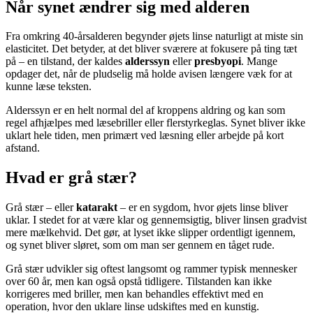
Når synet ændrer sig med alderen
Fra omkring 40-årsalderen begynder øjets linse naturligt at miste sin
elasticitet. Det betyder, at det bliver sværere at fokusere på ting tæt
på – en tilstand, der kaldes
alderssyn
eller
presbyopi
. Mange
opdager det, når de pludselig må holde avisen længere væk for at
kunne læse teksten.
Alderssyn er en helt normal del af kroppens aldring og kan som
regel afhjælpes med læsebriller eller flerstyrkeglas. Synet bliver ikke
uklart hele tiden, men primært ved læsning eller arbejde på kort
afstand.
Hvad er grå stær?
Grå stær – eller
katarakt
– er en sygdom, hvor øjets linse bliver
uklar. I stedet for at være klar og gennemsigtig, bliver linsen gradvist
mere mælkehvid. Det gør, at lyset ikke slipper ordentligt igennem,
og synet bliver sløret, som om man ser gennem en tåget rude.
Grå stær udvikler sig oftest langsomt og rammer typisk mennesker
over 60 år, men kan også opstå tidligere. Tilstanden kan ikke
korrigeres med briller, men kan behandles effektivt med en
operation, hvor den uklare linse udskiftes med en kunstig.