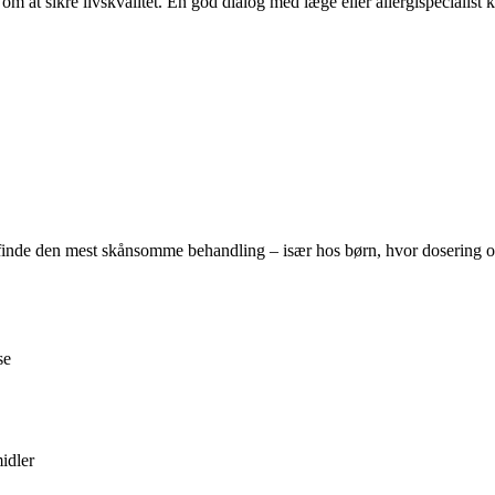
 at sikre livskvalitet. En god dialog med læge eller allergispecialist
t finde den mest skånsomme behandling – især hos børn, hvor dosering
se
idler