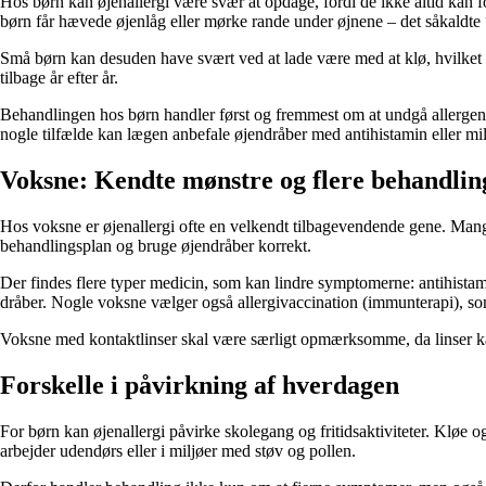
Hos børn kan øjenallergi være svær at opdage, fordi de ikke altid kan for
børn får hævede øjenlåg eller mørke rande under øjnene – det såkaldte 
Små børn kan desuden have svært ved at lade være med at klø, hvilket for
tilbage år efter år.
Behandlingen hos børn handler først og fremmest om at undgå allergener
nogle tilfælde kan lægen anbefale øjendråber med antihistamin eller mild
Voksne: Kendte mønstre og flere behandli
Hos voksne er øjenallergi ofte en velkendt tilbagevendende gene. Mang
behandlingsplan og bruge øjendråber korrekt.
Der findes flere typer medicin, som kan lindre symptomerne: antihistam
dråber. Nogle voksne vælger også allergivaccination (immunterapi), so
Voksne med kontaktlinser skal være særligt opmærksomme, da linser kan f
Forskelle i påvirkning af hverdagen
For børn kan øjenallergi påvirke skolegang og fritidsaktiviteter. Kløe 
arbejder udendørs eller i miljøer med støv og pollen.