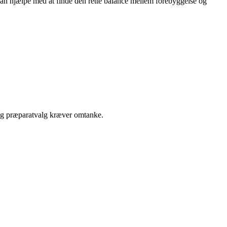
 kan hjælpe med at finde den rette balance mellem forebyggelse og
 og præparatvalg kræver omtanke.