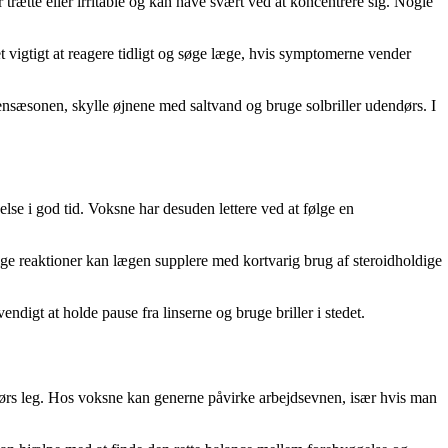
 trætte eller irritable og kan have svært ved at koncentrere sig. Nogle
et vigtigt at reagere tidligt og søge læge, hvis symptomerne vender
ensæsonen, skylle øjnene med saltvand og bruge solbriller udendørs. I
e i god tid. Voksne har desuden lettere ved at følge en
ige reaktioner kan lægen supplere med kortvarig brug af steroidholdige
digt at holde pause fra linserne og bruge briller i stedet.
endørs leg. Hos voksne kan generne påvirke arbejdsevnen, især hvis man