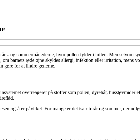
ne
 forårs- og sommermånederne, hvor pollen fylder i luften. Men selvom s
 om barnets røde øjne skyldes allergi, infektion eller irritation, mens 
an gøre for at lindre generne.
mmunsystemet overreagerer på stoffer som pollen, dyrehår, husstøvmider 
åreflåd.
en også er påvirket. For mange er det især forår og sommer, der udløs