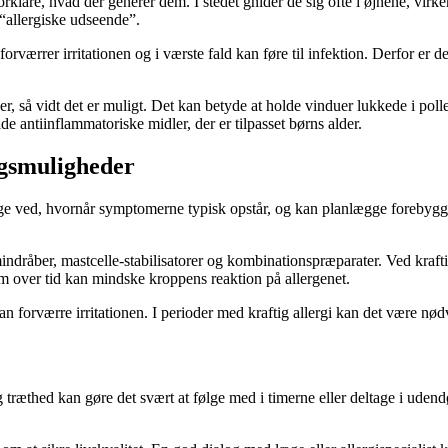
klare, hvad der generer dem. I stedet gnider de sig ofte i øjnene, virker
“allergiske udseende”.
værrer irritationen og i værste fald kan føre til infektion. Derfor er d
, så vidt det er muligt. Det kan betyde at holde vinduer lukkede i poll
e antiinflammatoriske midler, der er tilpasset børns alder.
ngsmuligheder
e ved, hvornår symptomerne typisk opstår, og kan planlægge forebyggels
indråber, mastcelle-stabilisatorer og kombinationspræparater. Ved kraft
m over tid kan mindske kroppens reaktion på allergenet.
orværre irritationen. I perioder med kraftig allergi kan det være nødven
og træthed kan gøre det svært at følge med i timerne eller deltage i ud