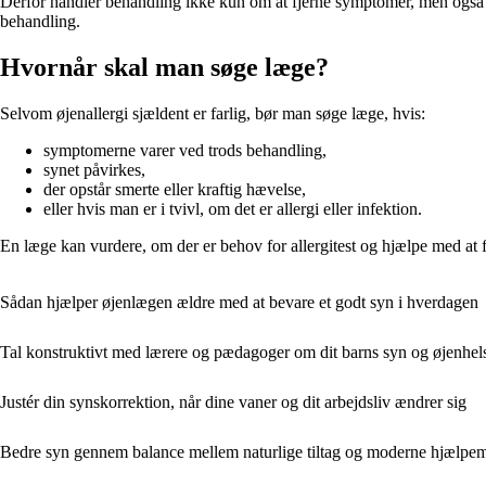
Derfor handler behandling ikke kun om at fjerne symptomer, men også om
behandling.
Hvornår skal man søge læge?
Selvom øjenallergi sjældent er farlig, bør man søge læge, hvis:
symptomerne varer ved trods behandling,
synet påvirkes,
der opstår smerte eller kraftig hævelse,
eller hvis man er i tvivl, om det er allergi eller infektion.
En læge kan vurdere, om der er behov for allergitest og hjælpe med a
Sådan hjælper øjenlægen ældre med at bevare et godt syn i hverdagen
Tal konstruktivt med lærere og pædagoger om dit barns syn og øjenhel
Justér din synskorrektion, når dine vaner og dit arbejdsliv ændrer sig
Bedre syn gennem balance mellem naturlige tiltag og moderne hjælpem