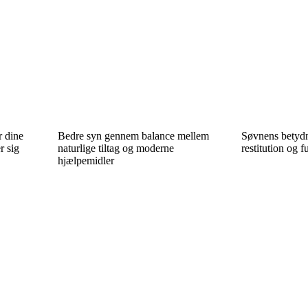
r dine
Bedre syn gennem balance mellem
Søvnens betydn
r sig
naturlige tiltag og moderne
restitution og 
hjælpemidler