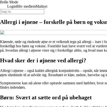
Brille Mode
Login
Bliv medlem
Mailnyt
Allergi i øjnene – forskelle på børn og voks
Kløende, røde og rindende øjne er et velkendt tegn på allergi – især i
forskelligt hos børn og voksne. Forældre kan have svært ved at vurdere,
på, hvordan allergi i øjnene viser sig i forskellige aldre, og hvad man k
Hvad sker der i øjnene ved allergi?
Allergi i øjnene – også kaldet allergisk konjunktivitis – opstår, når i
øjets slimhinde til at udvide sig. Resultatet er kløe, rødme, hævelse og t
Symptomerne kan stå alene eller optræde sammen med høfeber, hvor næs
findes indendørs.
Børn: Svært at sætte ord på ubehaget