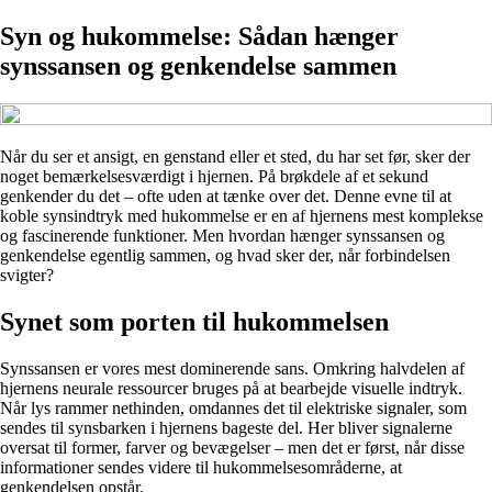
Syn og hukommelse: Sådan hænger
synssansen og genkendelse sammen
Når du ser et ansigt, en genstand eller et sted, du har set før, sker der
noget bemærkelsesværdigt i hjernen. På brøkdele af et sekund
genkender du det – ofte uden at tænke over det. Denne evne til at
koble synsindtryk med hukommelse er en af hjernens mest komplekse
og fascinerende funktioner. Men hvordan hænger synssansen og
genkendelse egentlig sammen, og hvad sker der, når forbindelsen
svigter?
Synet som porten til hukommelsen
Synssansen er vores mest dominerende sans. Omkring halvdelen af
hjernens neurale ressourcer bruges på at bearbejde visuelle indtryk.
Når lys rammer nethinden, omdannes det til elektriske signaler, som
sendes til synsbarken i hjernens bageste del. Her bliver signalerne
oversat til former, farver og bevægelser – men det er først, når disse
informationer sendes videre til hukommelsesområderne, at
genkendelsen opstår.