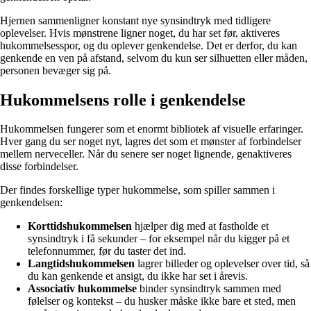
Hjernen sammenligner konstant nye synsindtryk med tidligere
oplevelser. Hvis mønstrene ligner noget, du har set før, aktiveres
hukommelsesspor, og du oplever genkendelse. Det er derfor, du kan
genkende en ven på afstand, selvom du kun ser silhuetten eller måden,
personen bevæger sig på.
Hukommelsens rolle i genkendelse
Hukommelsen fungerer som et enormt bibliotek af visuelle erfaringer.
Hver gang du ser noget nyt, lagres det som et mønster af forbindelser
mellem nerveceller. Når du senere ser noget lignende, genaktiveres
disse forbindelser.
Der findes forskellige typer hukommelse, som spiller sammen i
genkendelsen:
Korttidshukommelsen
hjælper dig med at fastholde et
synsindtryk i få sekunder – for eksempel når du kigger på et
telefonnummer, før du taster det ind.
Langtidshukommelsen
lagrer billeder og oplevelser over tid, så
du kan genkende et ansigt, du ikke har set i årevis.
Associativ hukommelse
binder synsindtryk sammen med
følelser og kontekst – du husker måske ikke bare et sted, men