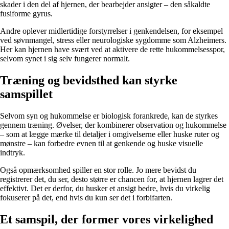
skader i den del af hjernen, der bearbejder ansigter – den såkaldte
fusiforme gyrus.
Andre oplever midlertidige forstyrrelser i genkendelsen, for eksempel
ved søvnmangel, stress eller neurologiske sygdomme som Alzheimers.
Her kan hjernen have svært ved at aktivere de rette hukommelsesspor,
selvom synet i sig selv fungerer normalt.
Træning og bevidsthed kan styrke
samspillet
Selvom syn og hukommelse er biologisk forankrede, kan de styrkes
gennem træning. Øvelser, der kombinerer observation og hukommelse
– som at lægge mærke til detaljer i omgivelserne eller huske ruter og
mønstre – kan forbedre evnen til at genkende og huske visuelle
indtryk.
Også opmærksomhed spiller en stor rolle. Jo mere bevidst du
registrerer det, du ser, desto større er chancen for, at hjernen lagrer det
effektivt. Det er derfor, du husker et ansigt bedre, hvis du virkelig
fokuserer på det, end hvis du kun ser det i forbifarten.
Et samspil, der former vores virkelighed