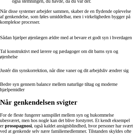
også stemningen, du havde, da du var der.
Når disse systemer arbejder sammen, skaber de en flydende oplevelse
af genkendelse, som føles umiddelbar, men i virkeligheden bygger på
komplekse processer.
Sådan hjælper øjenlægen ældre med at bevare et godt syn i hverdagen
Tal konstruktivt med lærere og pædagoger om dit barns syn og
øjenhelse
Justér din synskorrektion, når dine vaner og dit arbejdsliv ændrer sig
Bedre syn gennem balance mellem naturlige tiltag og moderne
hjælpemidler
Når genkendelsen svigter
For de fleste fungerer samspillet mellem syn og hukommelse
ubesværet, men hos nogle kan det blive forstyrret. Et kendt eksempel
er
prosopagnosi
, også kaldet ansigtsblindhed, hvor personer har svært
ved at genkende selv nære familiemedlemmer. Tilstanden skyldes ofte